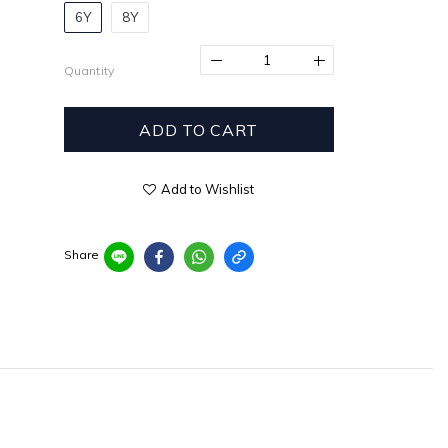
6Y
8Y
Quantity
ADD TO CART
Add to Wishlist
Share