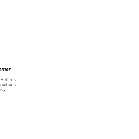
omer
 Returns
nditions
icy