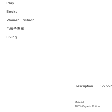
Play
Books
Women Fashion
毛孩子專屬
Living
Description
Shippi
Material
100% Organic Cotton