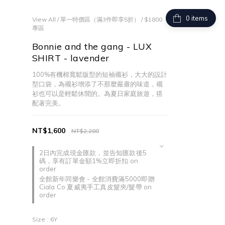
items
View All
/
單一特價區（滿3件即享5折）
/
$1800
專區
Bonnie and the gang - LUX
SHIRT - lavender
100%有機棉寬鬆版型的短袖襯衫，大大的設計
型口袋，為襯衫增添了不那麼嚴肅的味道，襯
衫也可以是輕鬆休閒的。為夏日家庭旅遊，搭
配著完美。
NT$1,600
NT$2,280
2日內完成現金匯款，並告知匯款後5
碼，享有訂單金額1%立即折扣 on
order
全館新年同樂會 - 全館消費滿5000即贈
Ciala Co 夏威夷手工真皮髮夾/髮帶 on
order
Size
: 6Y