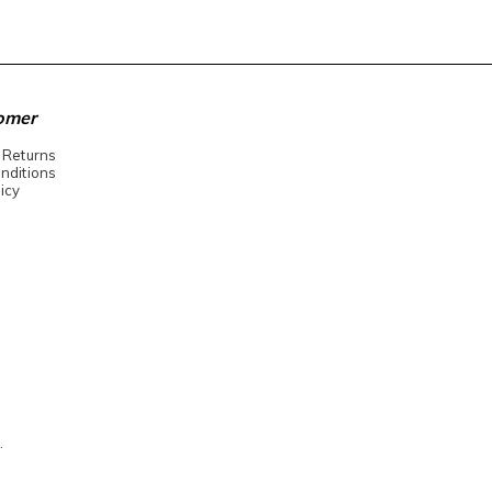
omer
 Returns
nditions
icy
.