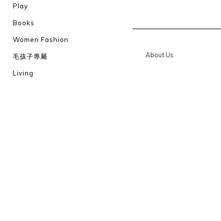
Play
Books
Women Fashion
About Us
毛孩子專屬
Living