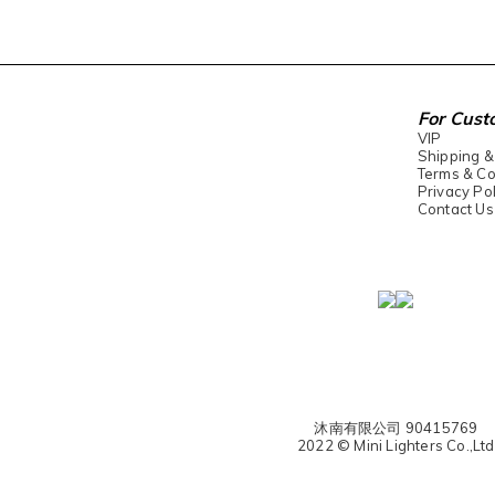
For Cust
VIP
Shipping &
Terms & Co
Privacy Pol
Contact Us
沐南有限公司 90415769
2022 © Mini Lighters Co.,Ltd