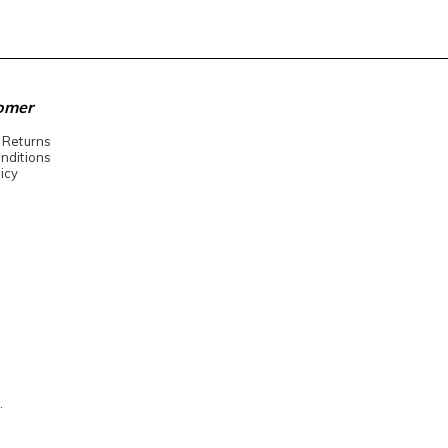
omer
 Returns
nditions
icy
.