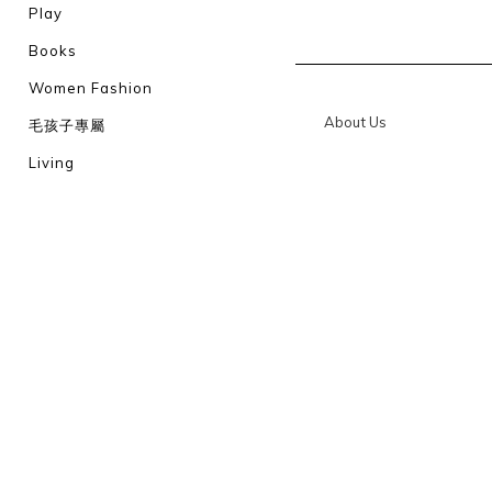
Play
Books
Women Fashion
About Us
毛孩子專屬
Living